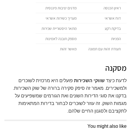
ראיון הכנסה
מדגים יציבות פיננסית
דוח אשראי
מעריך כשירות אשראי
בדיקת רקע
מתאר היסטוריית שכירות
הפניות
מספק תובנה לאמינות
תעודת זהות עם תמונה
מאשר זהות
מסקנה
לדעת כיצד
שווקי השכירות
פועלים היא מרכזית לשוכרים
ולמשכירים. מאמר זה סיפק סקירה ברורה של שוק השכירות.
בדקנו את סוגי הדירות השונים ואת הגורמים שמשפיעים על
מגמות השוק. זה עוזר לשוכרים לבחור בדירות המתאימות
לתקציבם ולסגנון החיים שלהם.
You might also like