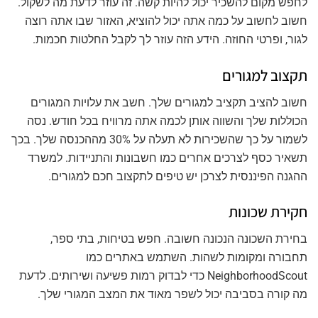
לחפש מקום להשכיר יכול להיות קשה. זה עוזר לדעת מה לשקול.
חשוב לחשוב על כמה אתה יכול להוציא, האזור שבו אתה רוצה
לגור, ופרטי החוזה. הידע הזה עוזר לך לקבל החלטות חכמות.
תקצוב למגורים
חשוב להציב תקציב למגורים שלך. חשב את עלויות המגורים
הכוללות שלך והשווה אותן לכמה אתה מרוויח בכל חודש. נסה
לשמור על כך שהשכירות לא תעלה על 30% מההכנסה שלך. בכך
תשאיר כסף לצרכים אחרים כמו חשבונות והתניידות. למשרד
ההגנה הפיננסית לצרכן יש טיפים לתקצוב חכם למגורים.
חקירת שכונות
בחירת השכונה הנכונה חשובה. חפש בטיחות, בתי ספר,
תחבורה ומקומות לשהות. השתמש באתרים כמו
NeighborhoodScout כדי לבדוק רמות פשיעה ושירותים. לדעת
מה קורה בסביבה יכול לשפר מאוד את המצב המגורי שלך.