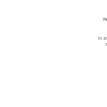
ה
ם. כל