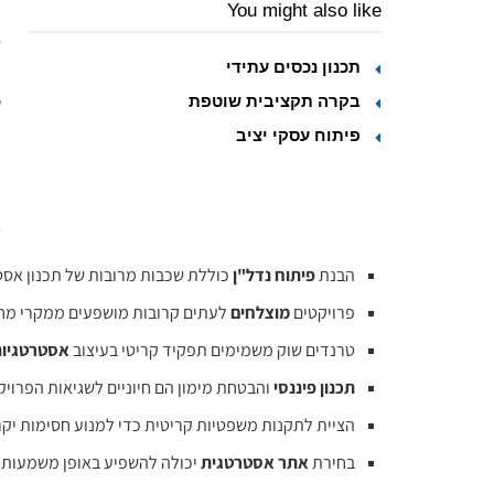
You might also like
ת
"
תכנון נכסים עתידי
ה
בקרה תקציבית שוטפת
ע
מ
פיתוח עסקי יציב
ב
מ
הבנת
פיתוח נדל"ן
כוללת שכבות מרובות של תכנון אסט
פרויקטים
מוצלחים
לעתים קרובות מושפעים ממקרי מחק
טרנדים שוק משמימים תפקיד קריטי בעיצוב
אסטרטגיות
תכנון פיננסי
והבטחת מימון הם חיוניים לשגיאות הפרויק
הציית לתקנות משפטיות קריטית כדי למנוע חסימות יקר
בחירת
אתר אסטרטגית
יכולה להשפיע באופן משמעותי