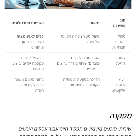
סוג
תיאור
השפעת הטכנולוגיה
השירות
ניהול
ניהול וניטור נוכחות מקוונת
כלים לאוטומציה
רשתות
של מותג
משפרים תזמון
חברתיות
וניתוחים
שיווק
אסטרטגיות לקידום
בינה מלאכותית
דיגיטלי
מוצרים/שירותים דרך ערוצים
מקסמת יעדים וביצועי
דיגיטליים
מודעות
ייעוץ
הדרכה בטקטיקות מכירה
ניתוח נתונים משפר
למסחר
מקוונות ופלטפורמות
חווית לקוח ושיעורי
אלקטרונ
המרה
י
מסקנה
שירותי סוכנים משמשים תפקיד חיוני עבור עסקים ואנשים