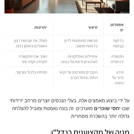
אסטרטג
תיאור
יתרונות
יה
בדיקות
פגישות מתוזמנות לדיון
מעלה את שביעות רצון
קבועות
בדאגות ומשוב.
השוכרים והאמון בהם.
תקשורת
אימיילים ואפליקציות
הופך את התקשורת
דיגיטלית
לעדכונים ודיווח על בעיות.
למהירה וקלה יותר.
מידע
הסברים מפורטים על תנאי
מפחית בלבול וסכסוך.
ברור על
החוזה וניהול הנכס.
החוזה
על ידי ביצוע מאמצים אלה, בעלי הנכסים יוצרים מרחב ידידותי
שבו
יחסי שוכרים
מוערכים. זה בונה נאמנות ומוביל להצלחה
גדולה יותר בהשכרת מסחרית.
מניה של מקצוענים בנדל"ן