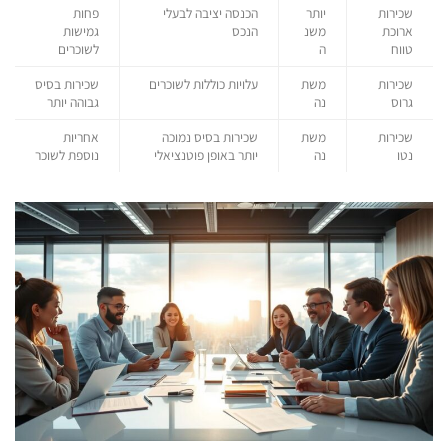
שכירות
יותר
הכנסה יציבה לבעלי
פחות
ארוכת
משנ
הנכס
גמישות
טווח
ה
לשוכרים
שכירות
משת
עלויות כוללות לשוכרים
שכירות בסיס
גרוס
נה
גבוהה יותר
שכירות
משת
שכירות בסיס נמוכה
אחריות
נטו
נה
יותר באופן פוטנציאלי
נוספת לשוכר