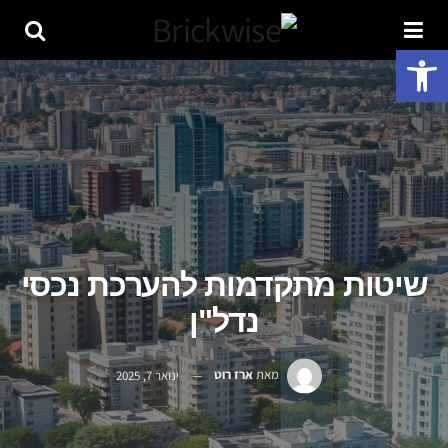
פתח סרגל נגישות
שיטות מתקדמות להערכת נכסי
נדל"ן
מאת
ארז רוט
ינואר 7, 2025