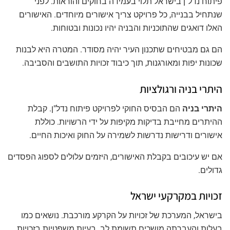
פיתוח נדל"ן בישראל תלוי בעמידה בחוקים והוראות. לפני
שנתחיל בבנייה, כל פרויקט צריך אישורים מיוחדים. האישורים
האלו דואגים שהתוכניות והבניה יהיו נכונות ובטוחות.
הם גם מבטיחים שתכנון העיר יהיה מסודר. המטרה היא לבנות
שכונות יפות ומאורגנות, תוך כיבוד זכויות התושבים והסביבה.
היתרי בניה ורגולציות
היתרי בניה
הם הבסיס החוקי לפרויקט פיתוח נדל"ן. קבלת
ההיתרים מחייבת בדיקות מקיפות על ידי הרשויות. כוללת
אישורים ודרישות נדרשות לשמירה על החוק ואיכות החיים.
אם יש עיכובים בקבלת האישורים, היזמים עלולים לספוג הפסדים
גדולים.
זכויות במקרקעי ישראל
בישראל, המערכת של זכויות על הקרקע מורכבת. נושאים כמו
בעלות והעברתה מושכים תשומת לב. בעיות משפטיות בזכויות